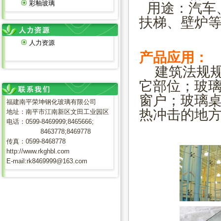
彩釉玻璃
用途：汽车
扶梯、壁炉
人力资源
产品应用：
建筑法规规
它部位；玻
窗户；玻璃
福建南平荣坤钢化玻璃有限公司
热冲击的地
地址：南平市江南新区文田工业园区
电话：0599-8469999;8465666;
8463778;8469778
传真：0599-8468778
http://www.rkghbl.com
E-mail:rk8469999@163.com